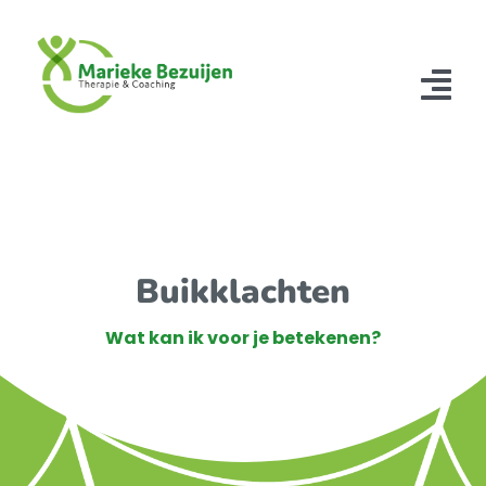
Ga
naar
inhoud
Tog
Nav
Home
Therapiën
Over mij
Buikklachten
Tarieven
Wat kan ik voor je betekenen?
Contact