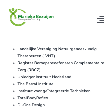
Ga
naar
inhoud
Tog
Nav
Home
Landelijke Vereniging Natuurgeneeskundig
Therapiën
Therapeuten (LVNT)
Register Beroepsbeoefenaren Complementaire
Over mij
Zorg (RBCZ)
Tarieven
Upledger Instituut Nederland
The Barral Institute
Contact
Instituut voor geïntegreerde Technieken
TotalBodyReflex
Di-One Design