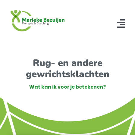
Ga
naar
inhoud
Tog
Nav
Home
Rug- en andere
Therapiën
gewrichtsklachten
Over mij
Wat kan ik voor je betekenen?
Tarieven
Contact