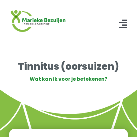
Ga
naar
inhoud
Tog
Nav
Home
Tinnitus (oorsuizen)
Therapiën
Wat kan ik voor je betekenen?
Over mij
Tarieven
Contact