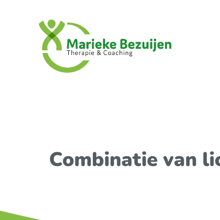
Ga
naar
inhoud
Combinatie van li